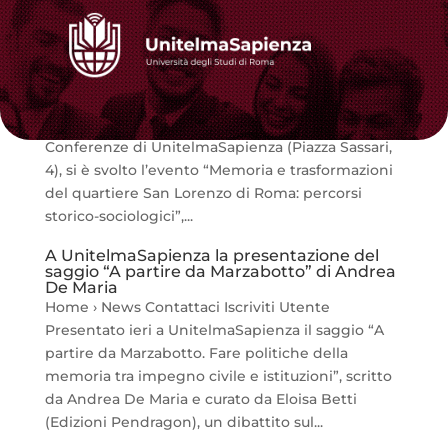
Memoria e trasformazioni del quartiere San
Lorenzo di Roma
Home › News Contattaci Iscriviti Utente Giovedì
18 giugno 2026, alle ore 11:00 presso la Sala
Conferenze di UnitelmaSapienza (Piazza Sassari,
4), si è svolto l’evento “Memoria e trasformazioni
del quartiere San Lorenzo di Roma: percorsi
storico-sociologici”,...
A UnitelmaSapienza la presentazione del
saggio “A partire da Marzabotto” di Andrea
De Maria
Home › News Contattaci Iscriviti Utente
Presentato ieri a UnitelmaSapienza il saggio “A
partire da Marzabotto. Fare politiche della
memoria tra impegno civile e istituzioni”, scritto
da Andrea De Maria e curato da Eloisa Betti
(Edizioni Pendragon), un dibattito sul...