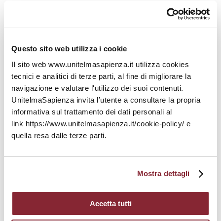
Ottobre 2023
Settembre 2023
Questo sito web utilizza i cookie
Agosto 2023
Il sito web www.unitelmasapienza.it utilizza cookies
Luglio 2023
tecnici e analitici di terze parti, al fine di migliorare la
navigazione e valutare l'utilizzo dei suoi contenuti.
Giugno 2023
UnitelmaSapienza invita l’utente a consultare la propria
informativa sul trattamento dei dati personali al
Maggio 2023
link https://www.unitelmasapienza.it/cookie-policy/ e
quella resa dalle terze parti.
Aprile 2023
Marzo 2023
Mostra dettagli
Febbraio 2023
Accetta tutti
Gennaio 2023