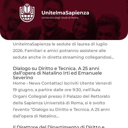
Sedute di Laurea luglio 2026
Home › News Contattaci Iscriviti Utente Da
lunedì 13 luglio a venerdì 24 luglio 2026 si
terranno presso la Sala Conferenze di
UnitelmaSapienza le sedute di laurea di luglio
2026. Familiari e amici potranno assistere alle
sedute anche in diretta streaming collegandosi...
Dialogo su Diritto e Tecnica. A 25 anni
dall’opera di Natalino Irti ed Emanuele
Severino
Home › News Contattaci Iscriviti Utente Venerdì
19 giugno, a partire dalle ore 9:30, nell’Aula
Organi Collegiali presso il Palazzo del Rettorato
della Sapienza Università di Roma, si è svolto
l’evento “Dialogo su Diritto e Tecnica. A 25 anni
dall’opera di Natalino...
Il Direttore del Dipartimento di Diritto e