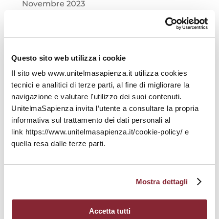
Novembre 2023
Ottobre 2023
Settembre 2023
Questo sito web utilizza i cookie
Agosto 2023
Il sito web www.unitelmasapienza.it utilizza cookies
tecnici e analitici di terze parti, al fine di migliorare la
Luglio 2023
navigazione e valutare l'utilizzo dei suoi contenuti.
UnitelmaSapienza invita l’utente a consultare la propria
Giugno 2023
informativa sul trattamento dei dati personali al
link https://www.unitelmasapienza.it/cookie-policy/ e
Maggio 2023
quella resa dalle terze parti.
Aprile 2023
Mostra dettagli
Marzo 2023
Febbraio 2023
Accetta tutti