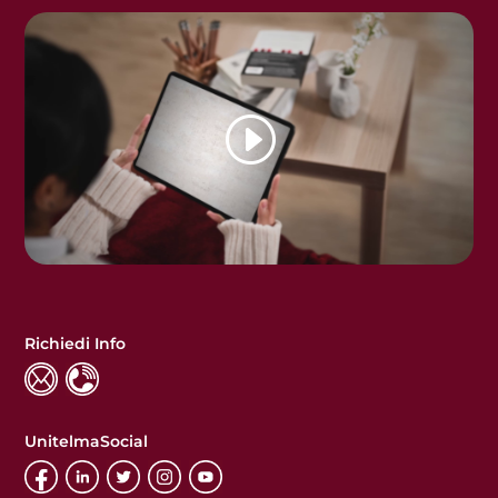
Richiedi Info
UnitelmaSocial