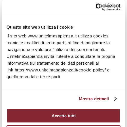
Ottobre 2023
Settembre 2023
Questo sito web utilizza i cookie
Agosto 2023
Il sito web www.unitelmasapienza.it utilizza cookies
Luglio 2023
tecnici e analitici di terze parti, al fine di migliorare la
navigazione e valutare l'utilizzo dei suoi contenuti.
Giugno 2023
UnitelmaSapienza invita l’utente a consultare la propria
informativa sul trattamento dei dati personali al
Maggio 2023
link https://www.unitelmasapienza.it/cookie-policy/ e
quella resa dalle terze parti.
Aprile 2023
Marzo 2023
Mostra dettagli
Febbraio 2023
Accetta tutti
Gennaio 2023