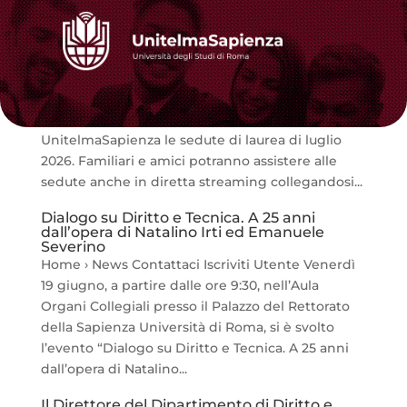
Sedute di Laurea luglio 2026
Home › News Contattaci Iscriviti Utente Da
lunedì 13 luglio a venerdì 24 luglio 2026 si
terranno presso la Sala Conferenze di
UnitelmaSapienza le sedute di laurea di luglio
2026. Familiari e amici potranno assistere alle
sedute anche in diretta streaming collegandosi...
Dialogo su Diritto e Tecnica. A 25 anni
dall’opera di Natalino Irti ed Emanuele
Severino
Home › News Contattaci Iscriviti Utente Venerdì
19 giugno, a partire dalle ore 9:30, nell’Aula
Organi Collegiali presso il Palazzo del Rettorato
della Sapienza Università di Roma, si è svolto
l’evento “Dialogo su Diritto e Tecnica. A 25 anni
dall’opera di Natalino...
Il Direttore del Dipartimento di Diritto e