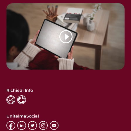
Richiedi Info
UnitelmaSocial