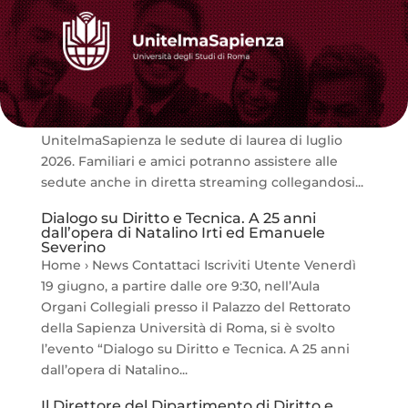
Sedute di Laurea luglio 2026
Home › News Contattaci Iscriviti Utente Da
lunedì 13 luglio a venerdì 24 luglio 2026 si
terranno presso la Sala Conferenze di
UnitelmaSapienza le sedute di laurea di luglio
2026. Familiari e amici potranno assistere alle
sedute anche in diretta streaming collegandosi...
Dialogo su Diritto e Tecnica. A 25 anni
dall’opera di Natalino Irti ed Emanuele
Severino
Home › News Contattaci Iscriviti Utente Venerdì
19 giugno, a partire dalle ore 9:30, nell’Aula
Organi Collegiali presso il Palazzo del Rettorato
della Sapienza Università di Roma, si è svolto
l’evento “Dialogo su Diritto e Tecnica. A 25 anni
dall’opera di Natalino...
Il Direttore del Dipartimento di Diritto e