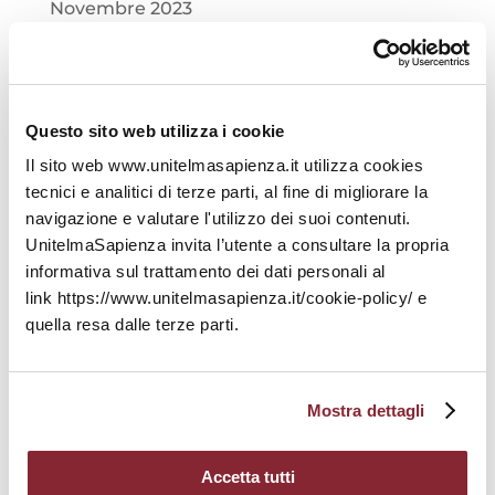
Novembre 2023
Ottobre 2023
Settembre 2023
Questo sito web utilizza i cookie
Agosto 2023
Il sito web www.unitelmasapienza.it utilizza cookies
tecnici e analitici di terze parti, al fine di migliorare la
Luglio 2023
navigazione e valutare l'utilizzo dei suoi contenuti.
UnitelmaSapienza invita l’utente a consultare la propria
Giugno 2023
informativa sul trattamento dei dati personali al
link https://www.unitelmasapienza.it/cookie-policy/ e
Maggio 2023
quella resa dalle terze parti.
Aprile 2023
Mostra dettagli
Marzo 2023
Febbraio 2023
Accetta tutti