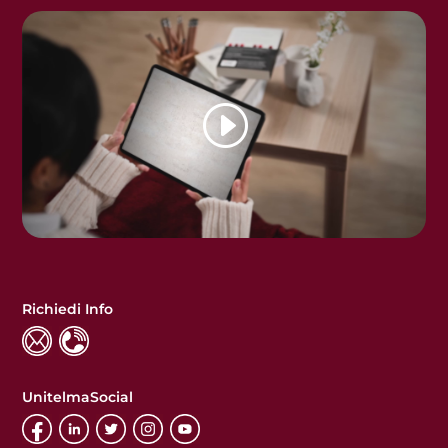
Richiedi Info
UnitelmaSocial