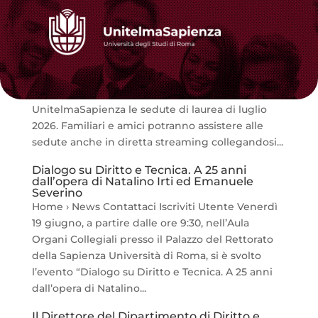
Sedute di Laurea luglio 2026
Home › News Contattaci Iscriviti Utente Da
lunedì 13 luglio a venerdì 24 luglio 2026 si
terranno presso la Sala Conferenze di
UnitelmaSapienza le sedute di laurea di luglio
2026. Familiari e amici potranno assistere alle
sedute anche in diretta streaming collegandosi...
Dialogo su Diritto e Tecnica. A 25 anni
dall’opera di Natalino Irti ed Emanuele
Severino
Home › News Contattaci Iscriviti Utente Venerdì
19 giugno, a partire dalle ore 9:30, nell’Aula
Organi Collegiali presso il Palazzo del Rettorato
della Sapienza Università di Roma, si è svolto
l’evento “Dialogo su Diritto e Tecnica. A 25 anni
dall’opera di Natalino...
Il Direttore del Dipartimento di Diritto e