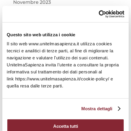
Novembre 2023
Ottobre 2023
Settembre 2023
Questo sito web utilizza i cookie
Agosto 2023
Il sito web www.unitelmasapienza.it utilizza cookies
tecnici e analitici di terze parti, al fine di migliorare la
Luglio 2023
navigazione e valutare l'utilizzo dei suoi contenuti.
UnitelmaSapienza invita l’utente a consultare la propria
Giugno 2023
informativa sul trattamento dei dati personali al
link https://www.unitelmasapienza.it/cookie-policy/ e
Maggio 2023
quella resa dalle terze parti.
Aprile 2023
Mostra dettagli
Marzo 2023
Febbraio 2023
Accetta tutti