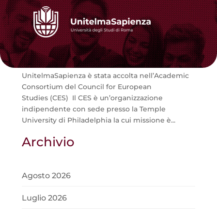
UnitelmaSapienza è il primo Ateneo italiano
membro del Consorzio Accademico di Studi
Europei con Harvard, Yale, Columbia e
Temple University
Home › News Contattaci Iscriviti Utente
UnitelmaSapienza è stata accolta nell’Academic
Consortium del Council for European
Studies (CES) Il CES è un’organizzazione
indipendente con sede presso la Temple
University di Philadelphia la cui missione è...
Archivio
Agosto 2026
Luglio 2026