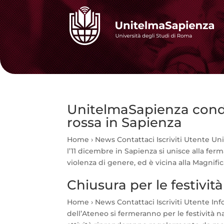
UnitelmaSapienza conda
rossa in Sapienza
Home › News Contattaci Iscriviti Utente Uni
l’11 dicembre in Sapienza si unisce alla fe
violenza di genere, ed è vicina alla Magnifica
Chiusura per le festività
Home › News Contattaci Iscriviti Utente Info
dell’Ateneo si fermeranno per le festività 