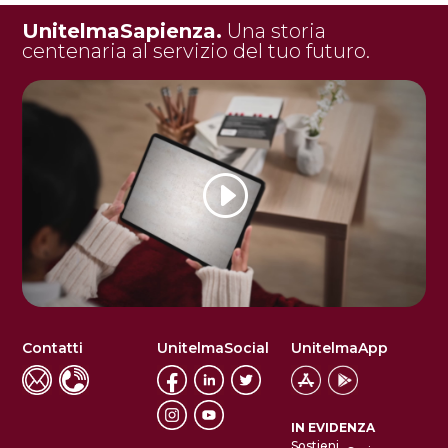
UnitelmaSapienza.
Una storia
centenaria al servizio del tuo futuro.
Contatti
UnitelmaSocial
UnitelmaApp
IN EVIDENZA
Sostieni