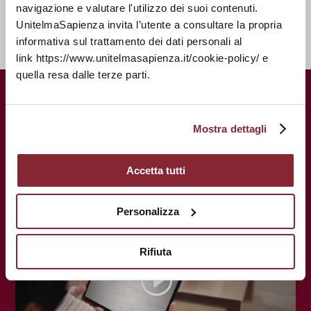
Students
navigazione e valutare l'utilizzo dei suoi contenuti.
UnitelmaSapienza invita l’utente a consultare la propria
informativa sul trattamento dei dati personali al
link https://www.unitelmasapienza.it/cookie-policy/ e
quella resa dalle terze parti.
Mostra dettagli
UnitelmaSapienza.
A centenary history
at the service of your future.
Accetta tutti
Personalizza
Rifiuta