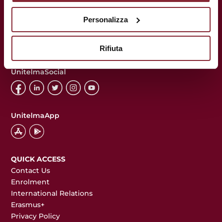
Personalizza
Contact Us
Rifiuta
UnitelmaSocial
UnitelmaApp
QUICK ACCESS
Contact Us
Enrolment
International Relations
Erasmus+
Privacy Policy