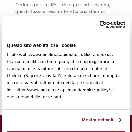
Perfetta per il caffè, il tè o qualsiasi bevanda,
questa tazza è resistente e ha una stampa
vivace che resiste al microonde e alla
lavastoviglie.
• Ceramica
• Capacità: 11 oz (325 ml)
Questo sito web utilizza i cookie
• Altezza: 9,6 cm, diametro: 8,2 cm
Il sito web www.unitelmasapienza.it utilizza cookies
• Senza piombo e BPA
tecnici e analitici di terze parti, al fine di migliorare la
• Sicura per microonde e lavastoviglie
navigazione e valutare l'utilizzo dei suoi contenuti.
Prodotta su richiesta per ridurre gli sprechi.
UnitelmaSapienza invita l’utente a consultare la propria
Grazie per la tua scelta responsabile!
informativa sul trattamento dei dati personali al
link https://www.unitelmasapienza.it/cookie-policy/ e
quella resa dalle terze parti.
Mostra dettagli
UnitelmaSapienza.
Una storia