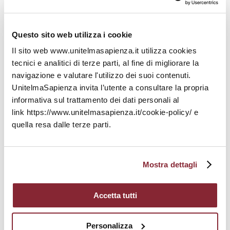
unisex
Descrizione
-
Radio
Questo sito web utilizza i cookie
UnitelmaSapienza
Se c'è una regola nella moda da seguire, è
quantità
quella di non rinunciare alla comodità per
Il sito web www.unitelmasapienza.it utilizza cookies
avere stile. Abbina questa Felpa raglan
tecnici e analitici di terze parti, al fine di migliorare la
ecologica con cappuccio unisex super morbida
navigazione e valutare l'utilizzo dei suoi contenuti.
a dei pantaloni della tuta per un look casual,
UnitelmaSapienza invita l’utente a consultare la propria
oppure dagli un tocco glamour con una gonna,
informativa sul trattamento dei dati personali al
un blazer oversize o dei pantaloni classici. E
link https://www.unitelmasapienza.it/cookie-policy/ e
non temere: l'interno pettinato della felpa ti
quella resa dalle terze parti.
terrà al caldo nelle giornate più fredde.
• Esterno: 100% cotone organico
• Il colore Charcoal melange è 60% cotone, 40%
Mostra dettagli
poliestere riciclato
• Interno per tutti i colori: 80% cotone organico,
Accetta tutti
20% poliestere riciclato
• Fodera pettinata
• Taglio regolare
Personalizza