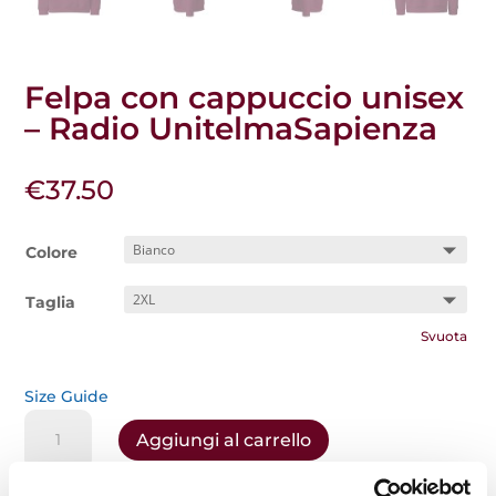
Felpa con cappuccio unisex
– Radio UnitelmaSapienza
€
37.50
Colore
Taglia
Svuota
Size Guide
Felpa
Aggiungi al carrello
con
cappuccio