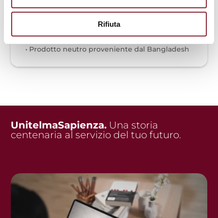
• Maniche raglan
• Polsini e orlo a costine
Rifiuta
• Coulisse con occhielli e fermi in metallo
• Cappuccio rivestito in jersey
• Prodotto neutro proveniente dal Bangladesh
UnitelmaSapienza.
Una storia
centenaria al servizio del tuo futuro.