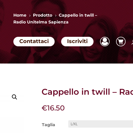
Home
Prodotto
Cappello in twill –
5
5
Radio Unitelma Sapienza
Contattaci
Iscriviti
Cappello in twill – R
€
16.50
Taglia