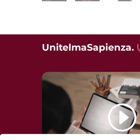
UnitelmaSapienza.
U