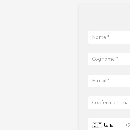
🇮🇹
Italia
+