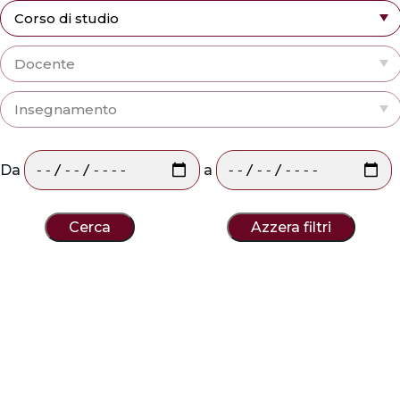
Da
a
Cerca
Azzera filtri